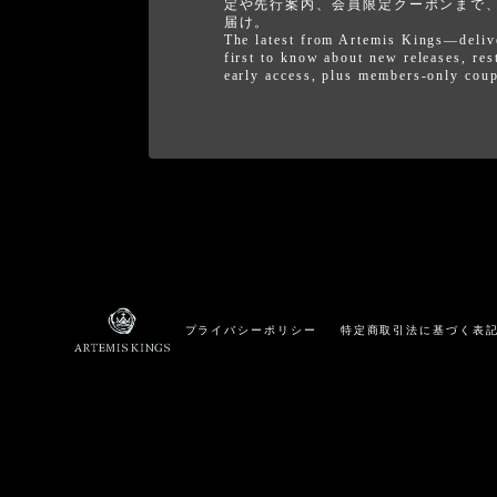
定や先行案内、会員限定クーポンまで
届け。
The latest from Artemis Kings—deliv
first to know about new releases, res
early access, plus members-only cou
プライバシーポリシー
特定商取引法に基づく表