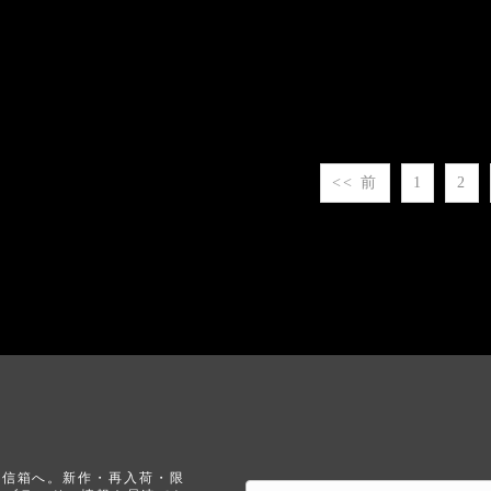
<< 前
1
2
なたの受信箱へ。新作・再入荷・限