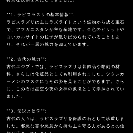
**1. ラピスラズリの基本情報**:
ラピスラズリは主にラズライトという鉱物から成る宝石
で、アフガニスタンが主な産地です。金色のピリットや
白いカルサイトの粒子が散りばめられていることもあ
り、それが一層の魅力を加えています。
**2. 古代の魅力**:
古代エジプトでは、ラピスラズリは装飾品や彫刻の材
料、さらには化粧品としても利用されました。ツタンカ
ーメンのマスクにもその姿を見ることができます。さら
に、この石は星空や夜の女神の象徴として崇拝されてい
ました。
**3. 伝説と信仰**:
古代の人々は、ラピスラズリを保護の石として珍重しま
した。邪悪な霊や悪意から持ち主を守る力があるとの信
仰が広まっていました。