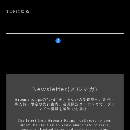
TOPに戻る
Newsletter(メルマガ)
Artemis Kingsの“いま”を、あなたの受信箱へ。新作・
再入荷・限定や先行案内、会員限定クーポンまで、ブラ
ンドの情報を最速でお届け。
The latest from Artemis Kings—delivered to your
inbox. Be the first to know about new releases,
restocks, limited drops and early access, plus