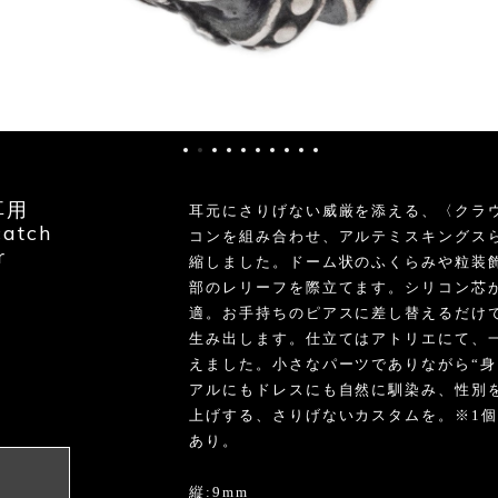
耳用
耳元にさりげない威厳を添える、〈クラウ
catch
コンを組み合わせ、アルテミスキングス
r
縮しました。ドーム状のふくらみや粒装
部のレリーフを際立てます。シリコン芯
適。お手持ちのピアスに差し替えるだけ
生み出します。仕立てはアトリエにて、
えました。小さなパーツでありながら“身
アルにもドレスにも自然に馴染み、性別
上げする、さりげないカスタムを。※1個
able
あり。
縦:9mm