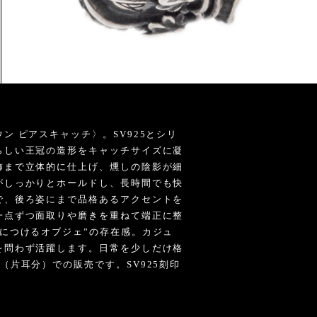
ン ピアスキャッチ〉。SV925とシリ
らしい王冠の造形をキャッチサイズに凝
飾まで立体的に仕上げ、燻しの陰影が細
がしっかりとホールドし、長時間でも快
で、後ろ姿にまで品格あるアクセントを
一点ずつ面取りや磨きを重ねて端正に整
につけるオブジェ”の存在感。カジュ
を問わず活躍します。日常を少しだけ格
（片耳分）での販売です。SV925刻印