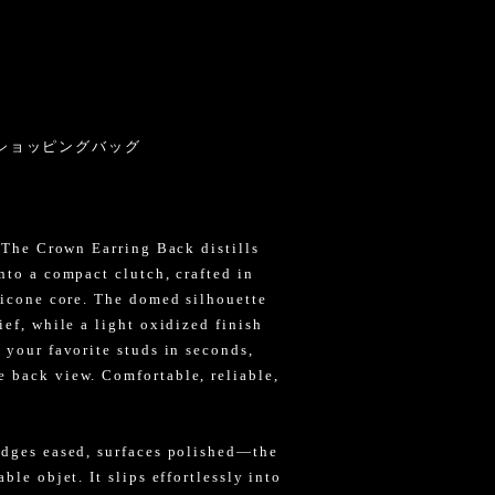
ショッピングバッグ
. The Crown Earring Back distills
nto a compact clutch, crafted in
ilicone core. The domed silhouette
ief, while a light oxidized finish
 your favorite studs in seconds,
 back view. Comfortable, reliable,
edges eased, surfaces polished—the
ble objet. It slips effortlessly into