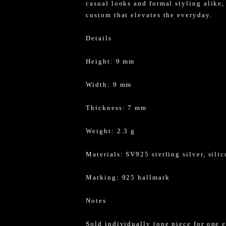
casual looks and formal styling alike,
custom that elevates the everyday.
Details
Height: 9 mm
Width: 9 mm
Thickness: 7 mm
Weight: 2.3 g
Materials: SV925 sterling silver, sili
Marking: 925 hallmark
Notes
Sold individually (one piece for one e