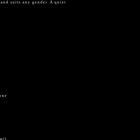
 and suits any gender. A quiet
cone
ar).