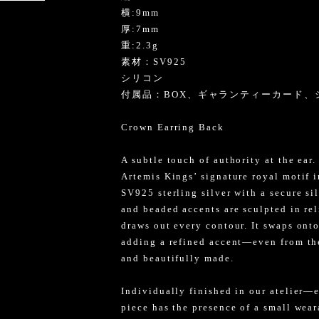
け
横:9mm
厚:7mm
重:2.3g
素材：SV925
シリコン
付属品：BOX、ギャランティーカード、
Crown Earring Back
A subtle touch of authority at the ear
Artemis Kings’ signature royal motif i
SV925 sterling silver with a secure s
and beaded accents are sculpted in rel
draws out every contour. It swaps onto
adding a refined accent—even from the
and beautifully made.
Individually finished in our atelier—
piece has the presence of a small weara