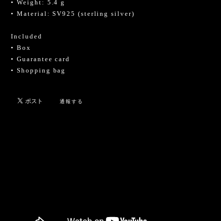
• Weight: 5.4 g
• Material: SV925 (sterling silver)
Included
• Box
• Guarantee card
• Shopping bag
通報する