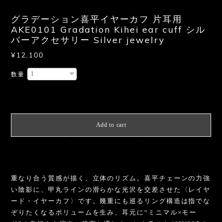
グラデーション喜平イヤーカフ 片耳用
AKE0101 Gradation Kihei ear cuff シル
バーアクセサリー Silver jewelry
¥12,100
数量
International shipping available
Add to cart
日本国内にお住まいの方向け
重なり合う質感が描く、立体のリズム。喜平チェーンの力強
い陰影に、甲丸ラインの滑らかな光沢を交差させた〈レイヤ
ード・イヤーカフ〉です。幾重にも巡るリング構造は指でな
ぞりたくなるボリュームを生み、耳元に“ミニマル×モー