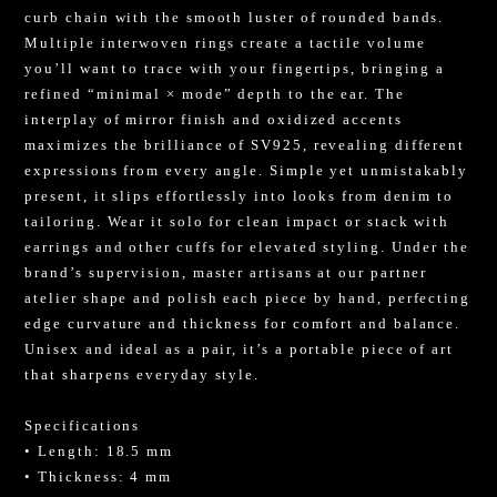
curb chain with the smooth luster of rounded bands.
Multiple interwoven rings create a tactile volume
you’ll want to trace with your fingertips, bringing a
refined “minimal × mode” depth to the ear. The
interplay of mirror finish and oxidized accents
maximizes the brilliance of SV925, revealing different
expressions from every angle. Simple yet unmistakably
present, it slips effortlessly into looks from denim to
tailoring. Wear it solo for clean impact or stack with
earrings and other cuffs for elevated styling. Under the
brand’s supervision, master artisans at our partner
atelier shape and polish each piece by hand, perfecting
edge curvature and thickness for comfort and balance.
Unisex and ideal as a pair, it’s a portable piece of art
that sharpens everyday style.
Specifications
• Length: 18.5 mm
• Thickness: 4 mm