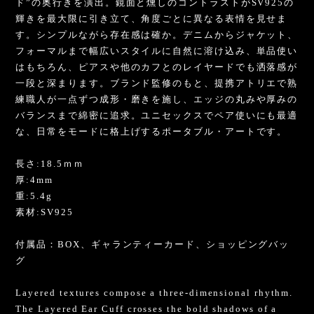
ド”の奥行きを演出。鏡面と燻しのコントラストがSV925の
輝きを最大限に引き立て、角度ごとに異なる表情を見せま
す。シンプルながら存在感は確か。デニムからジャケット、
フォーマルまで幅広いスタイルに自然に溶け込み、単品使い
はもちろん、ピアスや他のカフとのレイヤードでも洒落感が
一段と深まります。ブランド監修のもと、提携アトリエで熟
練職人が一点ずつ成形・磨きを施し、エッジの丸みや厚みの
バランスまで綿密に追求。ユニセックスでペア使いにも最適
な、日常をモードに格上げするポータブル・アートです。
長さ:18.5ｍｍ
厚:4mm
重:5.4g
素材:SV925
付属品：BOX、ギャランティーカード、ショッピングバッ
グ
Layered textures compose a three-dimensional rhythm.
The Layered Ear Cuff crosses the bold shadows of a