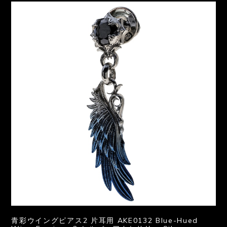
青彩ウイングピアス2 片耳用 AKE0132 Blue-Hued