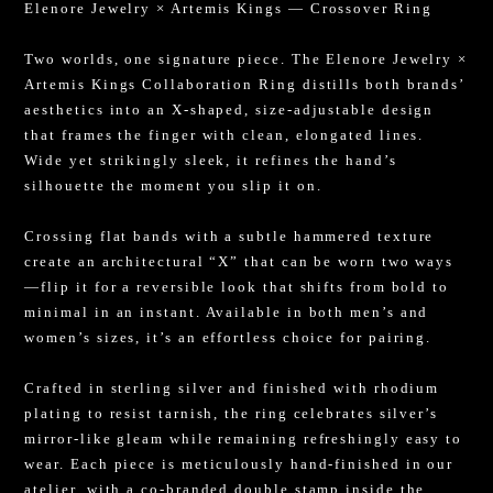
Elenore Jewelry × Artemis Kings — Crossover Ring
Two worlds, one signature piece. The Elenore Jewelry ×
Artemis Kings Collaboration Ring distills both brands’
aesthetics into an X-shaped, size-adjustable design
that frames the finger with clean, elongated lines.
Wide yet strikingly sleek, it refines the hand’s
silhouette the moment you slip it on.
Crossing flat bands with a subtle hammered texture
create an architectural “X” that can be worn two ways
—flip it for a reversible look that shifts from bold to
minimal in an instant. Available in both men’s and
women’s sizes, it’s an effortless choice for pairing.
Crafted in sterling silver and finished with rhodium
plating to resist tarnish, the ring celebrates silver’s
mirror-like gleam while remaining refreshingly easy to
wear. Each piece is meticulously hand-finished in our
atelier, with a co-branded double stamp inside the