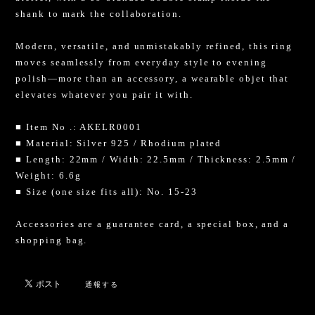
shank to mark the collaboration.
Modern, versatile, and unmistakably refined, this ring
moves seamlessly from everyday style to evening
polish—more than an accessory, a wearable objet that
elevates whatever you pair it with.
■ Item No .: AKELR0001
■ Material: Silver 925 / Rhodium plated
■ Length: 22mm / Width: 22.5mm / Thickness: 2.5mm /
Weight: 6.6g
■ Size (one size fits all): No. 15-23
Accessories are a guarantee card, a special box, and a
shopping bag.
通報する