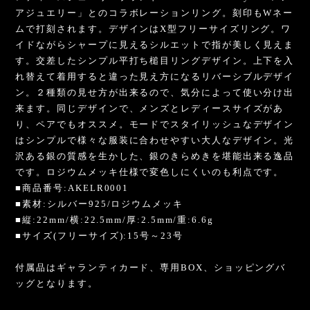
アジュエリー」とのコラボレーションリング。刻印もWネー
ムで打刻されます。デザインはX型フリーサイズリング。ワ
イドながらシャープに見えるシルエットで指が美しく見えま
す。交差したシンプル平打ち槌目リングデザイン。上下を入
れ替えて着用すると違った見え方になるリバーシブルデザイ
ン。２種類の見せ方が出来るので、気分によって使い分け出
来ます。同じデザインで、メンズとレディースサイズがあ
り、ペアでもオススメ。モードでスタイリッシュなデザイン
はシンプルで様々な服装に合わせやすい大人なデザイン。光
沢ある銀の質感を生かした、銀のきらめきを堪能出来る逸品
です。ロジウムメッキ仕様で変色しにくいのも利点です。
■商品番号:AKELR0001
■素材:シルバー925/ロジウムメッキ
■縦:22mm/横:22.5mm/厚:2.5mm/重:6.6g
■サイズ(フリーサイズ):15号～23号
付属品はギャランティカード、専用BOX、ショッピングバ
ッグとなります。