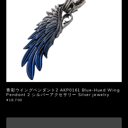
青彩ウイングペンダント2 AKP0161 Blue-Hued Wing
Pendant 2 シルバーアクセサリー Silver jewelry
¥18,700