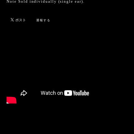
Note Sold individually (single ear).
通報する