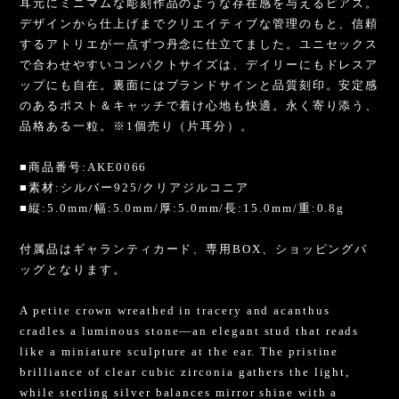
耳元にミニマムな彫刻作品のような存在感を与えるピアス。
デザインから仕上げまでクリエイティブな管理のもと、信頼
するアトリエが一点ずつ丹念に仕立てました。ユニセックス
で合わせやすいコンパクトサイズは、デイリーにもドレスア
ップにも自在。裏面にはブランドサインと品質刻印。安定感
のあるポスト＆キャッチで着け心地も快適。永く寄り添う、
品格ある一粒。※1個売り（片耳分）。
■商品番号:AKE0066
■素材:シルバー925/クリアジルコニア
■縦:5.0mm/幅:5.0mm/厚:5.0mm/長:15.0mm/重:0.8g
付属品はギャランティカード、専用BOX、ショッピングバ
ッグとなります。
A petite crown wreathed in tracery and acanthus
cradles a luminous stone—an elegant stud that reads
like a miniature sculpture at the ear. The pristine
brilliance of clear cubic zirconia gathers the light,
while sterling silver balances mirror shine with a