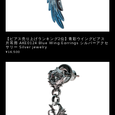
【ピアス売り上げランキング2位】青彩ウイングピアス
片耳用 AKE0124 Blue Wing Earrings シルバーアクセ
サリー Silver jewelry
¥16,500