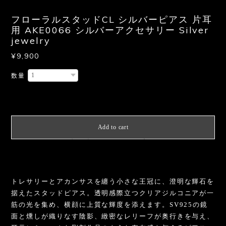
フローラルスタッドCL シルバーピアス 片耳
用 AKE0066 シルバーアクセサリー Silver
jewelry
¥9,900
数量
International shipping available
Add to cart
日本国内にお住まいの方向け
トレサリーとアカンサスを纏う小さな王冠に、澄明な輝石を
据えたスタッドピアス。透明感際立つクリアジルコニアが一
筋の光を集め、横顔に上質な輝度を添えます。SV925の鏡
面と燻しが織りなす陰影、緻密なレリーフが奥行きを与え、