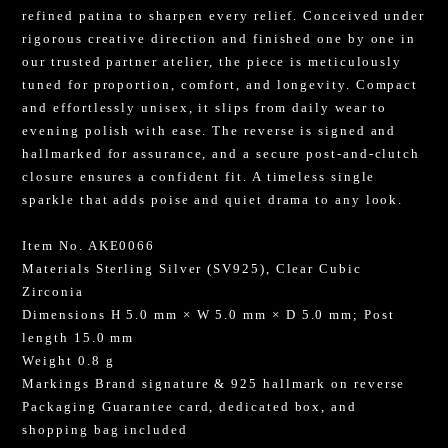
refined patina to sharpen every relief. Conceived under
rigorous creative direction and finished one by one in
our trusted partner atelier, the piece is meticulously
tuned for proportion, comfort, and longevity. Compact
and effortlessly unisex, it slips from daily wear to
evening polish with ease. The reverse is signed and
hallmarked for assurance, and a secure post-and-clutch
closure ensures a confident fit. A timeless single
sparkle that adds poise and quiet drama to any look.
Item No. AKE0066
Materials Sterling Silver (SV925), Clear Cubic
Zirconia
Dimensions H 5.0 mm × W 5.0 mm × D 5.0 mm; Post
length 15.0 mm
Weight 0.8 g
Markings Brand signature & 925 hallmark on reverse
Packaging Guarantee card, dedicated box, and
shopping bag included