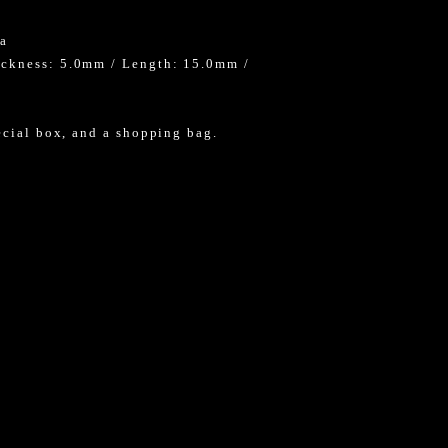
ia
ickness: 5.0mm / Length: 15.0mm /
ecial box, and a shopping bag.