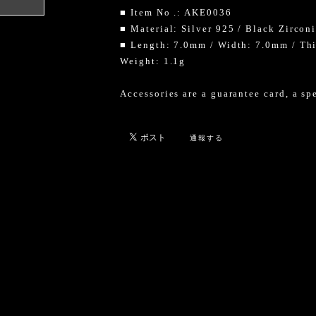
■ Item No .: AKE0036
け
■ Material: Silver 925 / Black Zircon
■ Length: 7.0mm / Width: 7.0mm / Th
Weight: 1.1g
Accessories are a guarantee card, a sp
通報する