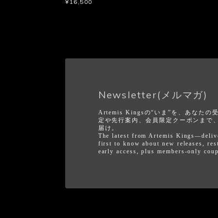
¥16,500
Newsletter(メルマガ)
Artemis Kingsの“いま”を、あ
定や先行案内、会員限定クーポンまで
届け。
The latest from Artemis Kings—deliv
first to know about new releases, res
early access, plus members-only cou